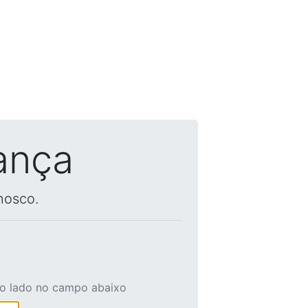
ança
nosco.
ao lado no campo abaixo