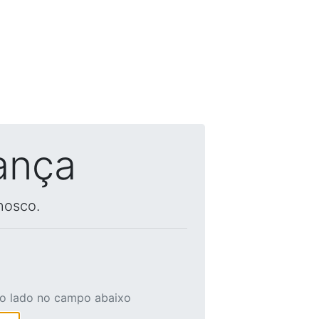
ança
nosco.
ao lado no campo abaixo