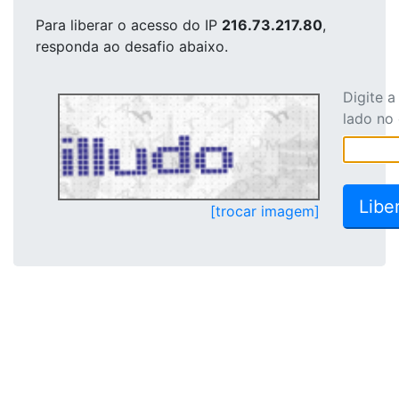
Para liberar o acesso
do IP
216.73.217.80
,
responda ao desafio abaixo.
Digite 
lado no
[trocar imagem]