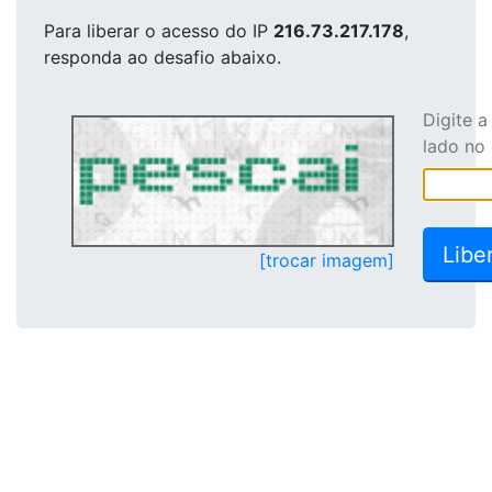
Para liberar o acesso
do IP
216.73.217.178
,
responda ao desafio abaixo.
Digite 
lado no
[trocar imagem]