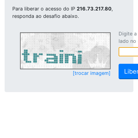
Para liberar o acesso
do IP
216.73.217.80
,
responda ao desafio abaixo.
Digite 
lado no
[trocar imagem]