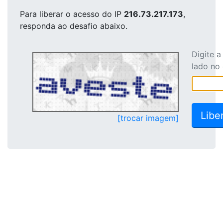
Para liberar o acesso
do IP
216.73.217.173
,
responda ao desafio abaixo.
Digite 
lado no
[trocar imagem]