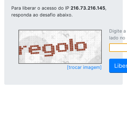
Para liberar o acesso
do IP
216.73.216.145
,
responda ao desafio abaixo.
Digite 
lado no
[trocar imagem]