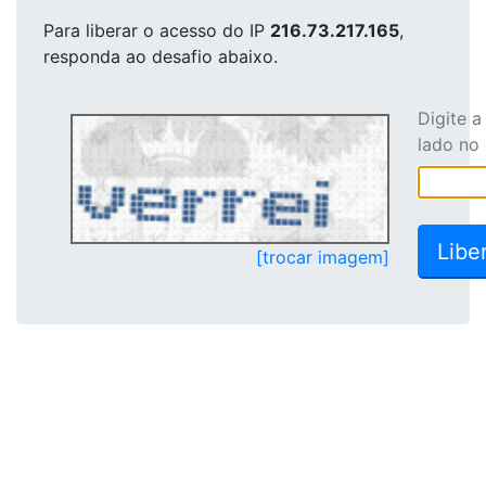
Para liberar o acesso
do IP
216.73.217.165
,
responda ao desafio abaixo.
Digite 
lado no
[trocar imagem]