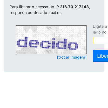
Para liberar o acesso
do IP
216.73.217.143
,
responda ao desafio abaixo.
Digite 
lado no
[trocar imagem]