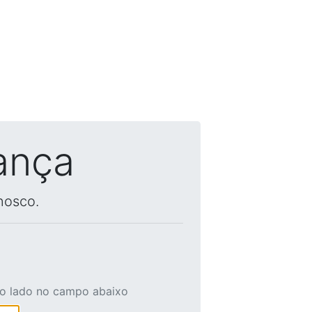
ança
nosco.
ao lado no campo abaixo