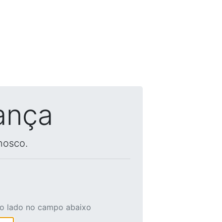
ança
nosco.
ao lado no campo abaixo